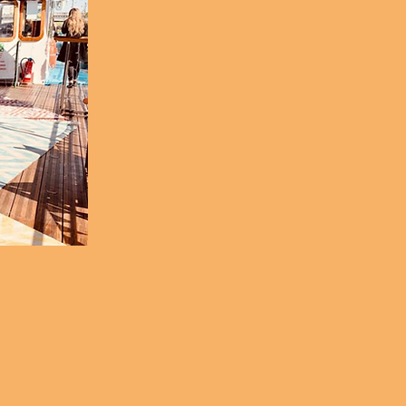
e moderne
implicité
ffre une
.