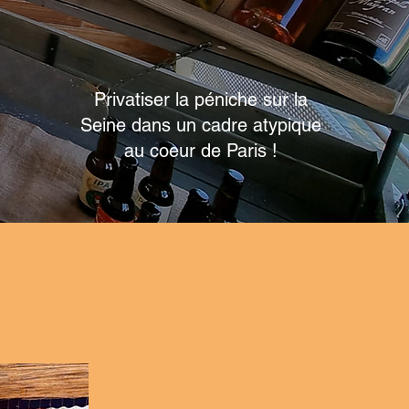
EMBARQUEZ À BORD !
Privatiser la péniche sur la
Seine dans un cadre atypique
au coeur de Paris !