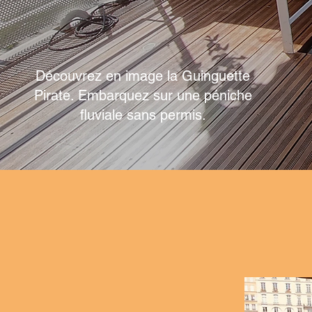
LES PHOTOS
Découvrez en image la Guinguette
Pirate. Embarquez sur une péniche
fluviale sans permis.
!