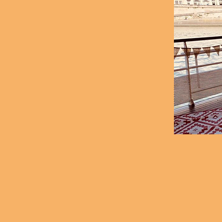
En embar
et vif e
et de l