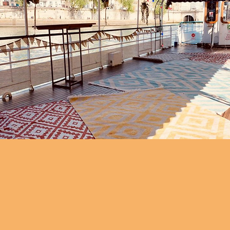
On vous détaille tout !
quant sur la péniche, vous remarquerez son styl
n couleur : La Guinguette Pirate joue la carte de la s
'authenticité. Une terrasse au premier étage vous o
superbe vue avec un magnifique coucher du soleil