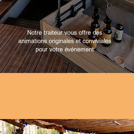
LE TRAITEUR
Notre traiteur vous offre des
animations originales et conviviales
pour votre événement
La Guinguette Pirate
N'hésitez plus, embarquez à bord du navire